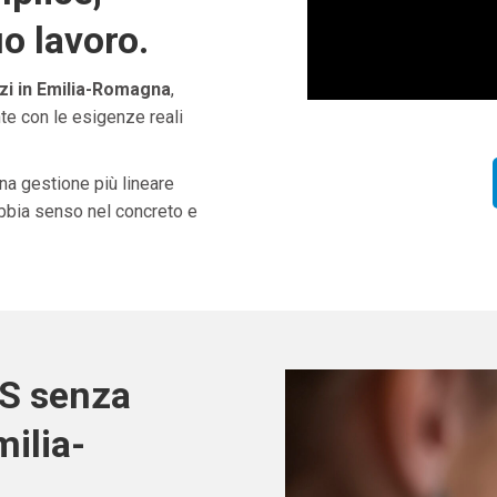
uo lavoro.
i in Emilia-Romagna
,
te con le esigenze reali
una gestione più lineare
abbia senso nel concreto e
OS senza
ilia-