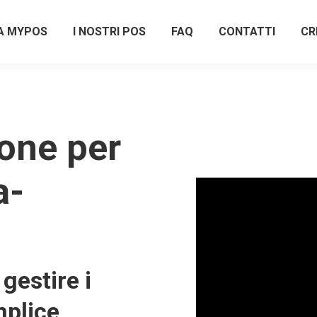
A MYPOS
I NOSTRI POS
FAQ
CONTATTI
CR
one per
a-
gestire i
plice,