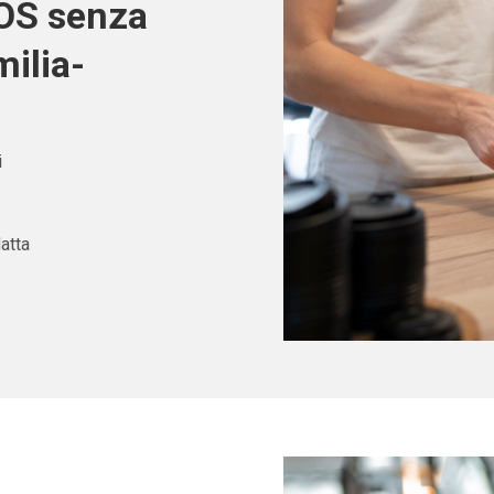
POS senza
ilia-
i
atta