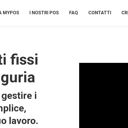
A MYPOS
I NOSTRI POS
FAQ
CONTATTI
CR
 fissi
iguria
gestire i
plice,
uo lavoro.