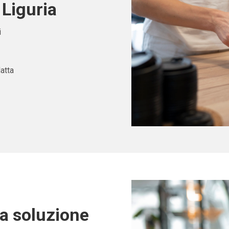
 Liguria
i
atta
ta soluzione