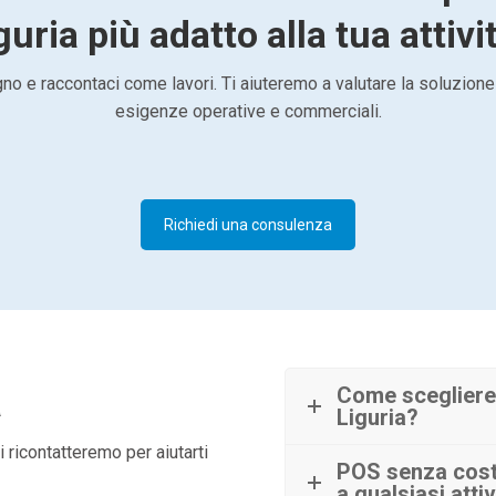
guria più adatto alla tua attivi
o e raccontaci come lavori. Ti aiuteremo a valutare la soluzione
esigenze operative e commerciali.
Richiedi una consulenza
à
Come scegliere 
Liguria?
 ricontatteremo per aiutarti
POS senza costi 
a qualsiasi attiv