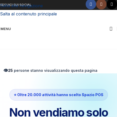
SEGUICI SUI SOCIAL
Salta alla navigazione
Salta al contenuto principale
MENU
Chiamaci ora!
👁️
13
persone stanno visualizzando questa pagina
⭐ Oltre 20.000 attività hanno scelto Spazio POS
Non vendiamo solo