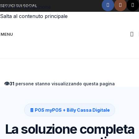
SEGUICI SUI SOCIAL
Salta alla navigazione
Salta al contenuto principale
MENU
Chiamaci ora!
👁️
31
persone stanno visualizzando questa pagina
🧾 POS myPOS + Billy Cassa Digitale
La soluzione completa