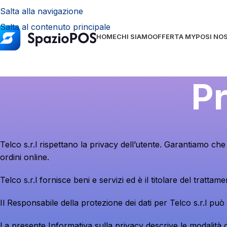
Salta alla navigazione
Salta al contenuto principale
HOME
CHI SIAMO
OFFERTA MYPOS
I NO
Pr
Telco s.r.l rispettano la privacy dell’utente. Garantiamo che 
ordini online.
Telco s.r.l fornisce beni e servizi ed è il titolare del trattam
Il Responsabile della protezione dei dati per Telco s.r.l può
La presente Informativa sulla privacy descrive le modalità c