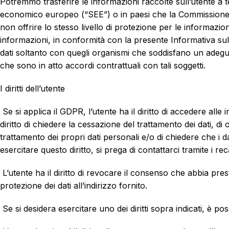
Potremmo trasferire le informazioni raccolte sull’utente a t
economico europeo (“SEE”) o in paesi che la Commissione eu
non offrire lo stesso livello di protezione per le informazi
informazioni, in conformità con la presente Informativa sul
dati soltanto con quegli organismi che soddisfano un adeguato
che sono in atto accordi contrattuali con tali soggetti.
I diritti dell’utente
Se si applica il GDPR, l’utente ha il diritto di accedere alle
diritto di chiedere la cessazione del trattamento dei dati, di o
trattamento dei propri dati personali e/o di chiedere che i da
esercitare questo diritto, si prega di contattarci tramite i reca
L’utente ha il diritto di revocare il consenso che abbia pres
protezione dei dati all’indirizzo fornito.
Se si desidera esercitare uno dei diritti sopra indicati, è po