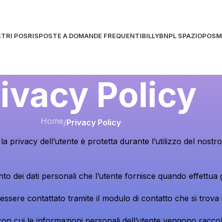
STRI POS
RISPOSTE A DOMANDE FREQUENTI
BILLY
BNPL SPAZIOPOS
M
ivacy Policy
Home
/
Privacy Policy
la privacy dell’utente è protetta durante l’utilizzo del nostr
ento dei dati personali che l’utente fornisce quando effettua gl
 essere contattato tramite il modulo di contatto che si trova
on cui le informazioni personali dell’utente vengono raccolt