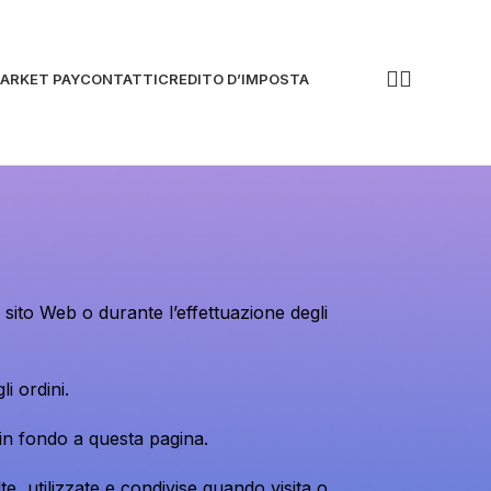
Chiamaci
ARKET PAY
CONTATTI
CREDITO D’IMPOSTA
ora!
o sito Web o durante l’effettuazione degli
i ordini.
 in fondo a questa pagina.
e, utilizzate e condivise quando visita o