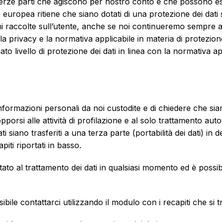
erze parti che agiscono per nostro conto e che possono esser
ropea ritiene che siano dotati di una protezione dei dati s
oni raccolte sull’utente, anche se noi continueremo sempre a 
la privacy e la normativa applicabile in materia di protezio
 livello di protezione dei dati in linea con la normativa app
 informazioni personali da noi custodite e di chiedere che sia
pporsi alle attività di profilazione e al solo trattamento autom
ti siano trasferiti a una terza parte (portabilità dei dati) in
piti riportati in basso.
tato al trattamento dei dati in qualsiasi momento ed è possib
ssibile contattarci utilizzando il modulo con i recapiti che si