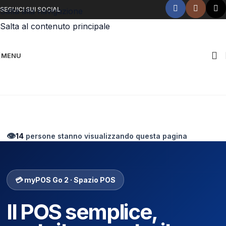
SEGUICI SUI SOCIAL
Salta alla navigazione
Salta al contenuto principale
MENU
Chiamaci ora!
👁️
14
persone stanno visualizzando questa pagina
💳 myPOS Go 2 · Spazio POS
Il POS semplice,