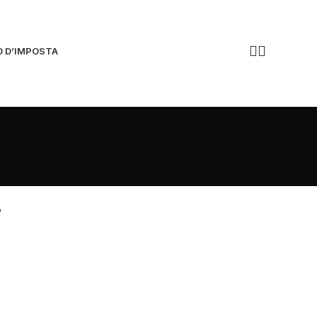
O D’IMPOSTA
Chiamaci ora!
.