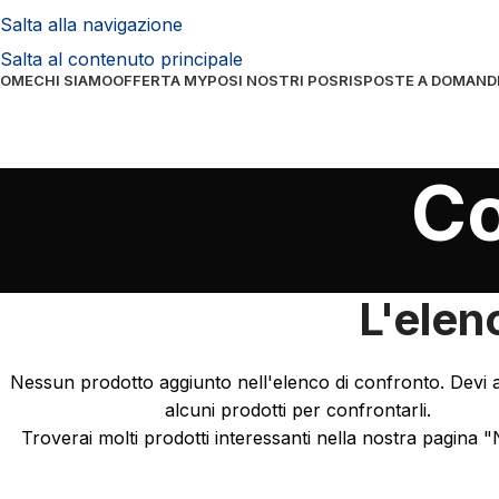
Salta alla navigazione
Salta al contenuto principale
OME
CHI SIAMO
OFFERTA MYPOS
I NOSTRI POS
RISPOSTE A DOMAND
C
L'elen
Nessun prodotto aggiunto nell'elenco di confronto. Devi 
alcuni prodotti per confrontarli.
Troverai molti prodotti interessanti nella nostra pagina 