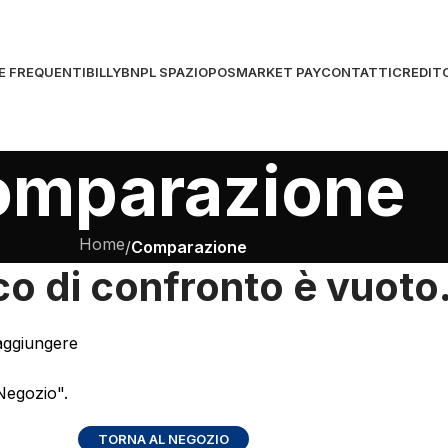
E FREQUENTI
BILLY
BNPL SPAZIOPOS
MARKET PAY
CONTATTI
CREDIT
omparazione
Home
/
Comparazione
co di confronto è vuoto
aggiungere
"Negozio".
TORNA AL NEGOZIO