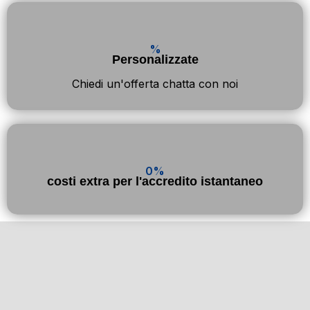
%
Personalizzate
Chiedi un'offerta chatta con noi
0%
costi extra per l'accredito istantaneo
Risposta a domande
frequenti!