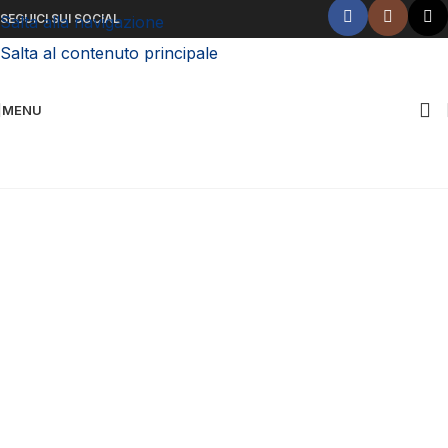
SEGUICI SUI SOCIAL
Salta alla navigazione
Salta al contenuto principale
MENU
Chiamaci ora!