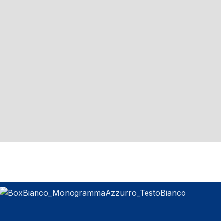
Desidero rimanere aggiornato sulle ultime notizie e
offerte di Telco srl e accetto di ricevere comunicazione
correlata (opzionale)
Accetto il trattamento e la condivisione dei miei dati
personali come richiesto per l'utilizzo dei Servizi di
Telco Srl come indicato nei
Termini & Condizioni
e nella
Privacy Policy
.
Invia messaggio