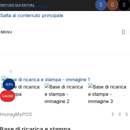
SEGUICI SUI SOCIAL
Salta alla navigazione
Salta al contenuto principale
MENU
Chiamaci ora!
Clicca per ingrandire
-53%
CALDO
Home
MyPOS
/
Base di ricarica e stampa