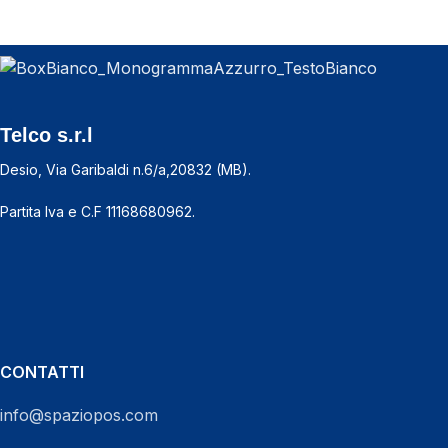
Telco s.r.l
Desio, Via Garibaldi n.6/a,20832 (MB).
Partita Iva e C.F 11168680962.
CHIAMACI ORA
CONTATTI
info@spaziopos.com